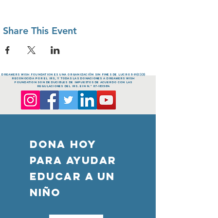
Share This Event
dreamers Wish FOUNDATION es una organización sin fines de lucro 501(c)(3)
reconocida por el IRS, y todas las donaciones a dreamers Wish
FOUNDATION son deducibles de impuestos de acuerdo con las
regulaciones del IRS. EIN n.º
87-1835814
DONA HOY
PARA AYUDAR
Educar a un
niño