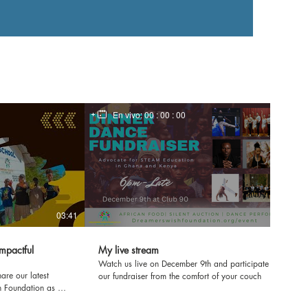
En vivo:
00 : 00 : 00
03:41
mpactful
My live stream
Watch us live on December 9th and participate in
are our latest
our fundraiser from the comfort of your couch
h Foundation as we
ol in Kenya! Join us