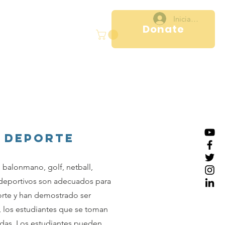
Iniciar sesión
Donate
ral
Projects
More
 DEPORTE
balonmano, golf, netball,
 deportivos son adecuados para
orte y han demostrado ser
, los estudiantes que se toman
idas. Los estudiantes pueden