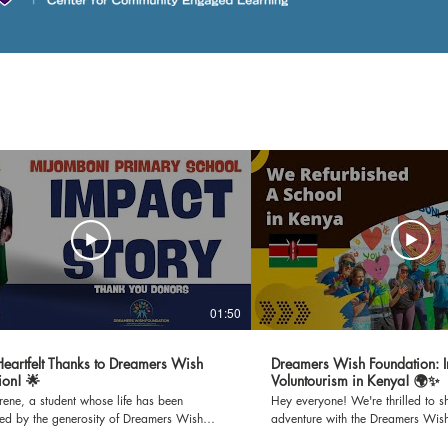
01:50
 Heartfelt Thanks to Dreamers Wish
Dreamers Wish Foundation: I
ion! 🌟
Voluntourism in Kenya! 🌍✨
Irene, a student whose life has been
Hey everyone! We're thrilled to sh
med by the generosity of Dreamers Wish
adventure with the Dreamers Wis
n. Through Irene's gratitude-filled words,
set off to Mijomboni Primary Scho