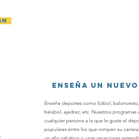
sh
Casa
General
New Page
General
Gene
Enseña UN NUEVO
Enseñe deportes como fútbol, baloncesto, 
béisbol, ajedrez, etc. Nuestros programas
cualquier persona a la que le guste el dep
populares entre los que rompen su carrera
O
un año sabático o unas vacaciones extend