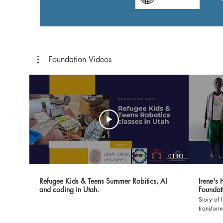
Foundation Videos
01:03
Refugee Kids & Teens Summer Robitics, AI
Irene's
and coding in Utah.
Foundat
Story of 
transfor
Foundatio